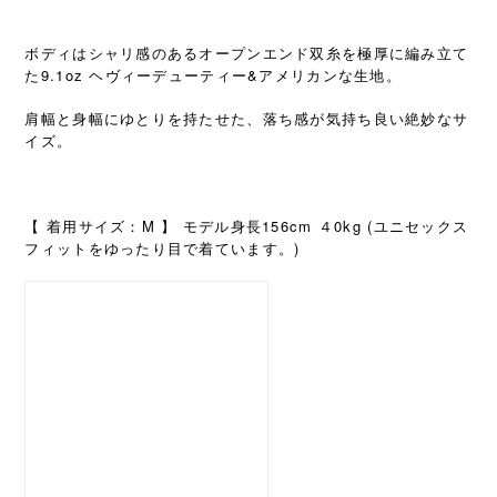
ボディはシャリ感のあるオープンエンド双糸を極厚に編み立て
た9.1oz ヘヴィーデューティー&アメリカンな生地。
肩幅と身幅にゆとりを持たせた、落ち感が気持ち良い絶妙なサ
イズ。
M
156cm
0kg (
【
着用サイズ：
】
モデル身長
４
ユニセックス
)
フィットをゆったり目で着ています。